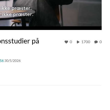
onsstudier på
0
1700
0
56
30/5/2026