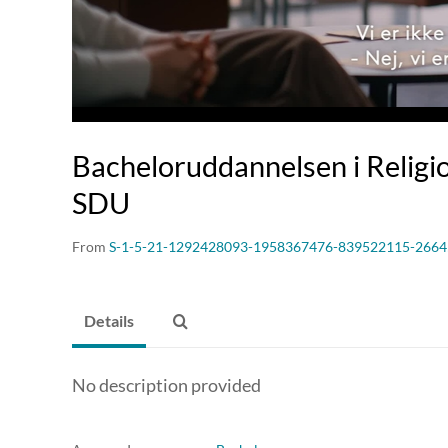
Bacheloruddannelsen i Religi
SDU
From
S-1-5-21-1292428093-1958367476-839522115-2664
Details
No description provided