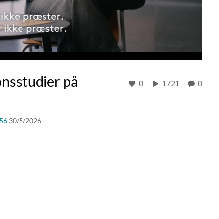
onsstudier på
0
1721
0
56
30/5/2026