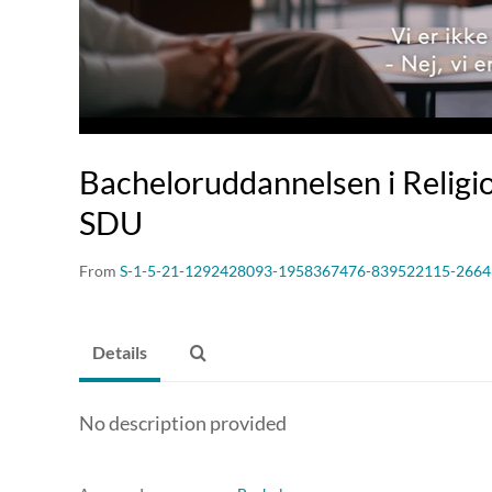
Bacheloruddannelsen i Religi
SDU
From
S-1-5-21-1292428093-1958367476-839522115-2664
Details
No description provided