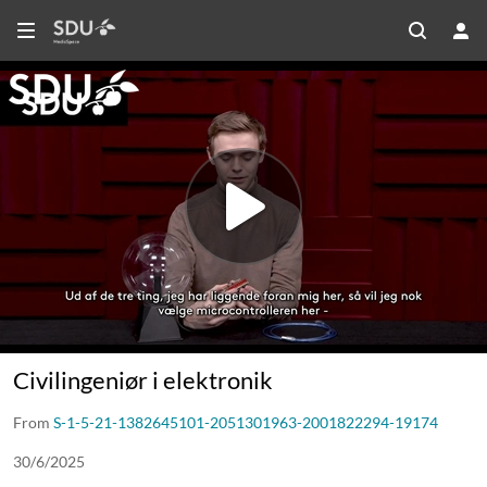
Civilingeniør i elektronik
From
S-1-5-21-1382645101-2051301963-2001822294-19174
30/6/2025