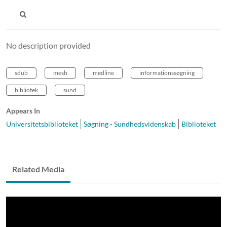
No description provided
sdub
mesh
medline
informationssøgning
bibliotek
sund
Appears In
Universitetsbiblioteket
Søgning - Sundhedsvidenskab
Biblioteket
Related Media