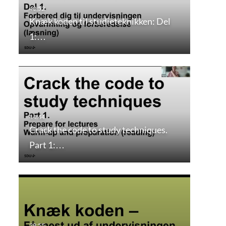
Knæk koden til studieteknikken: Del
1:…
Crack the code to study techniques.
Part 1:…