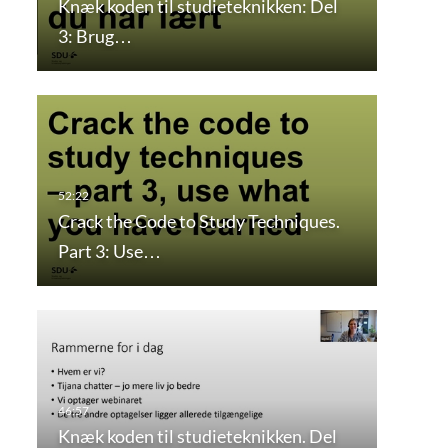
Knæk koden til studieteknikken: Del
3: Brug…
Crack the Code to Study Techniques.
Part 3: Use…
Knæk koden til studieteknikken. Del