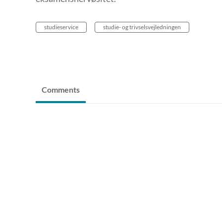
studieservice
studie- og trivselsvejledningen
Comments