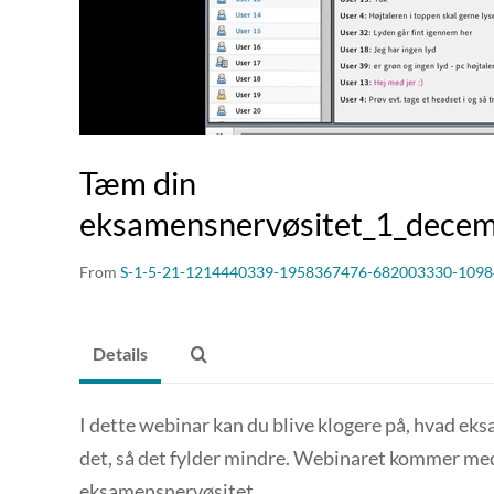
Tæm din
eksamensnervøsitet_1_dece
From
S-1-5-21-1214440339-1958367476-682003330-1098
Details
I dette webinar kan du blive klogere på, hvad ek
det, så det fylder mindre. Webinaret kommer med
eksamensnervøsitet.