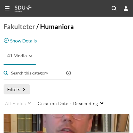
Fakulteter
/
Humaniora
Show Details
41 Media
Humaniora
Humaniora
Humanities
Filters
All Fields
Creation Date - Descending