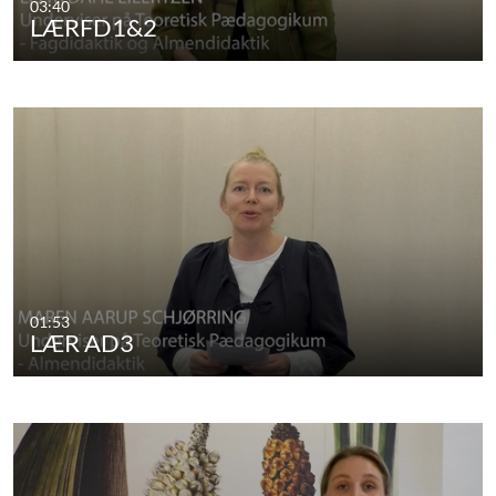
03:40
LÆRFD1&2
01:53
LÆR AD3