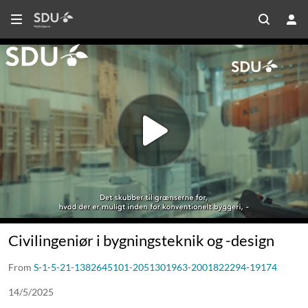
Civilingeniør i bygningsteknik og -design
From
S-1-5-21-1382645101-2051301963-2001822294-19174
14/5/2025