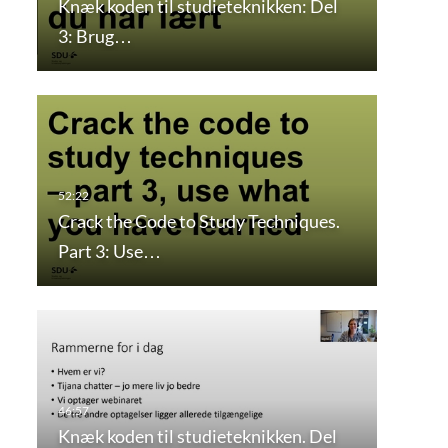
Knæk koden til studieteknikken: Del
3: Brug…
Crack the Code to Study Techniques.
Part 3: Use…
Knæk koden til studieteknikken. Del