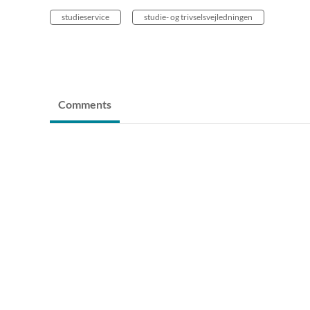
studieservice
studie- og trivselsvejledningen
Comments