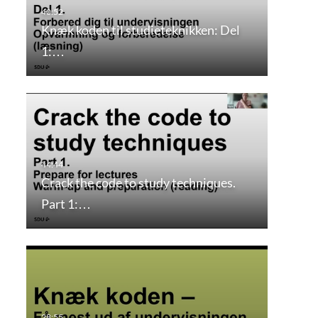
Knæk koden til studieteknikken: Del
1:…
Crack the code to study techniques.
Part 1:…